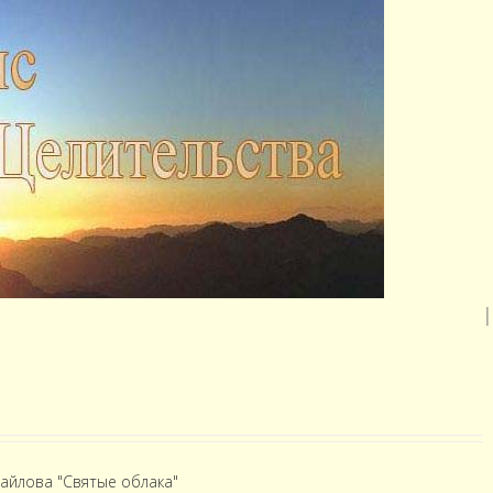
Диа
|
хайлова "Святые облака"