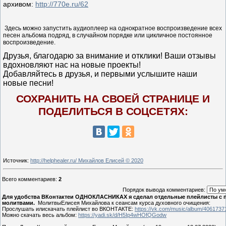
архивом:
http://770e.ru/62
Здесь можно запустить аудиоплеер на однократное воспроизведение всех
песен альбома подряд, в случайном порядке или цикличное постоянное
воспроизведение.
Друзья, благодарю за внимание и отклики! Ваши отзывы
вдохновляют нас на новые проекты!
Добавляйтесь в друзья, и первыми услышите наши
новые песни!
СОХРАНИТЬ НА СВОЕЙ СТРАНИЦЕ И
ПОДЕЛИТЬСЯ В СОЦСЕТЯХ:
Источник
:
http://helphealer.ru/ Михайлов Елисей © 2020
Всего комментариев
:
2
Порядок вывода комментариев:
Для удобства ВКонтактеи ОДНОКЛАСНИКАХ я сделал отдельные плейлисты с 
молитвами.
МолитвыЕлисея Михайлова к сеансам курса духовного очищения:
Прослушать илискачать плейлист во ВКОНТАКТЕ:
https://vk.com/music/album/406173
Можно скачать весь альбом:
https://yadi.sk/d/H5Ip4wHOfQGodw