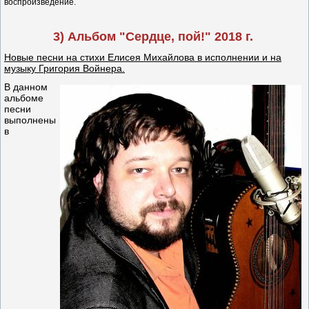
воспроизведение.
3) Альбом "Сердце, пой!" 2018 г.
Новые песни на стихи Елисея Михайлова в исполнении и на
музыку Григория Войнера.
В данном
альбоме
песни
выполнены
в