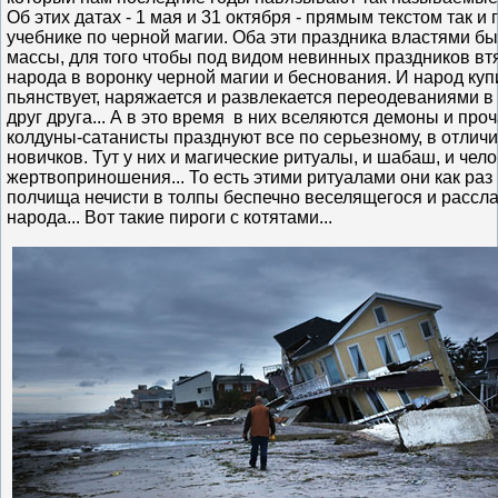
Об этих датах - 1 мая и 31 октября - прямым текстом так и
учебнике по черной магии. Оба эти праздника властями б
массы, для того чтобы под видом невинных праздников вт
народа в воронку черной магии и беснования. И народ купи
пьянствует, наряжается и развлекается переодеваниями в 
друг друга... А в это время в них вселяются демоны и про
колдуны-сатанисты празднуют все по серьезному, в отличи
новичков. Тут у них и магические ритуалы, и шабаш, и чел
жертвоприношения... То есть этими ритуалами они как раз
полчища нечисти в толпы беспечно веселящегося и расс
народа... Вот такие пироги с котятами...