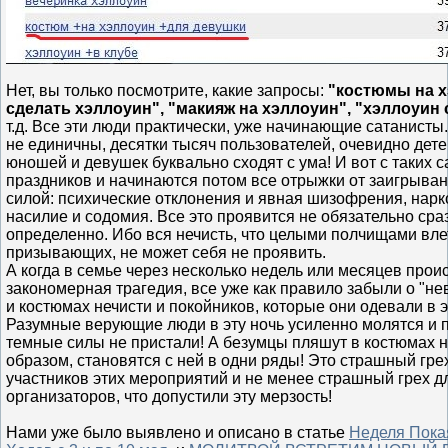
Нет, вы только посмотрите, какие запросы:
"костюмы на х
сделать хэллоуин", "макияж на хэллоуин", "хэллоуин
т.д. Все эти люди практически, уже начинающие сатанисты
не единичны, десятки тысяч пользователей, очевидно дете
юношей и девушек буквально сходят с ума! И вот с таких с
праздников и начинаются потом все отрыжки от заигрыван
силой: психические отклонения и явная шизофрения, нарк
насилие и содомия. Все это проявится не обязательно сраз
определенно. Ибо вся нечисть, что целыми полчищами вле
призывающих, не может себя не проявить.
А когда в семье через несколько недель или месяцев прои
закономерная трагедия, все уже как правило забыли о "н
и костюмах нечисти и покойников, которые они одевали в 
Разумные верующие люди в эту ночь усиленно молятся и п
темные силы не пристали! А безумцы пляшут в костюмах н
образом, становятся с ней в одни ряды! Это страшный гре
участников этих мероприятий и не менее страшный грех д
организаторов, что допустили эту мерзость!
Нами уже
было выявлено
и описано
в статье
Неделя Пока