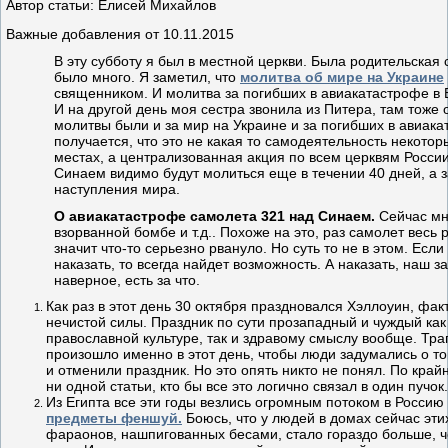
Автор статьи: Елисей Михайлов
Важные добавления от 10.11.2015
В эту субботу я был в местной церкви. Была родительская 
было много. Я заметил, что
молитва об мире на Украине
священником. И молитва за погибших в авиакатастрофе в 
И на другой день моя сестра звонила из Питера, там тоже 
молитвы были и за мир на Украине и за погибших в авиака
получается, что это не какая то самодеятельность некото
местах, а централизованная акция по всем церквям России
Синаем видимо будут молиться еще в течении 40 дней, а з
наступления мира.
О авиакатастрофе самолета 321 над Синаем.
Сейчас мн
взорванной бомбе и т.д.. Похоже на это, раз самолет весь 
значит что-то серьезно рвануло. Но суть то не в этом. Если
наказать, то всегда найдет возможность. А наказать, наш 
наверное, есть за что.
Как раз в этот день 30 октября праздновался Хэллоуин, фак
нечистой силы. Праздник по сути прозападный и чуждый ка
православной культуре, так и здравому смыслу вообще. Тра
произошло именно в этот день, чтобы люди задумались о то
и отменили праздник. Но это опять никто не понял. По край
ни одной статьи, кто бы все это логично связал в один пучо
Из Египта все эти годы везлись огромным потоком в Россию
предметы феншуй.
Боюсь, что у людей в домах сейчас эти
фараонов, нашпигованных бесами, стало гораздо больше, 