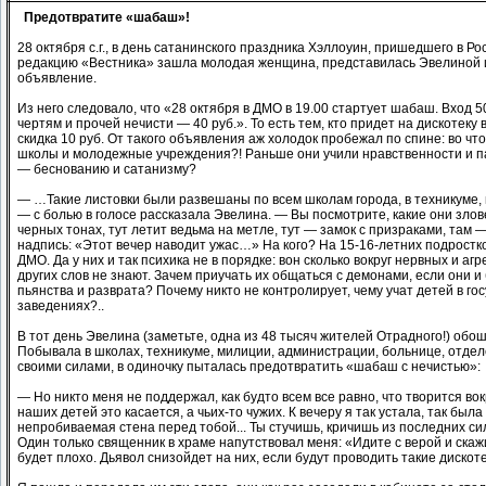
Предотвратите «шабаш»!
28 октября с.г., в день сатанинского праздника Хэллоуин, пришедшего в Ро
редакцию «Вестника» зашла молодая женщина, представилась Эвелиной и
объявление.
Из него следовало, что «28 октября в ДМО в 19.00 стартует шабаш. Вход 5
чертям и прочей нечисти — 40 руб.». То есть тем, кто придет на дискотеку
скидка 10 руб. От такого объявления аж холодок пробежал по спине: во ч
школы и молодежные учреждения?! Раньше они учили нравственности и па
— беснованию и сатанизму?
— …Такие листовки были развешаны по всем школам города, в техникуме, 
— с болью в голосе рассказала Эвелина. — Вы посмотрите, какие они зло
черных тонах, тут летит ведьма на метле, тут — замок с призраками, там 
надпись: «Этот вечер наводит ужас…» На кого? На 15-16-летних подростко
ДМО. Да у них и так психика не в порядке: вон сколько вокруг нервных и аг
других слов не знают. Зачем приучать их общаться с демонами, если они и 
пьянства и разврата? Почему никто не контролирует, чему учат детей в г
заведениях?..
В тот день Эвелина (заметьте, одна из 48 тысяч жителей Отрадного!) обош
Побывала в школах, техникуме, милиции, администрации, больнице, отде
своими силами, в одиночку пыталась предотвратить «шабаш с нечистью»:
— Но никто меня не поддержал, как будто всем все равно, что творится вокр
наших детей это касается, а чьих-то чужих. К вечеру я так устала, так была
непробиваемая стена перед тобой... Ты стучишь, кричишь из последних сил
Один только священник в храме напутствовал меня: «Идите с верой и скаж
будет плохо. Дьявол снизойдет на них, если будут проводить такие дискоте