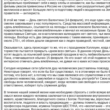
добровольно приближает себя к миру злобы и ненависти, как бы сживается
фильмы ужасов привнесены в Россию не случайно: они разрушительно де
миллионов и вносят большую лепту в подготовку людей к воцарению на Зе
правителя — антихриста.
В этой же теме — День святого Валентина (14 февраля), это еще один «пр
смелее завоевывает у нас популярность. Средства массовой информации
«день влюбленных», ссылаются на легенды о неком епископе Валентине, 
покровительствовал «всем влюбленным» и венчал их незаконные браки. Од
православных Святцах, ни в католических календарях нет святого, чья жи
легенды. Вообще есть два священномученика с таким именем, принявших 
около 270 г., об обоих дошли сведения как о людях праведной, честной, св
Оказывается, здесь происходит то же, что и с праздником Хэллоуин, когда
торжество пытаются прикрыть «днем всех святых». В данном случае День
хотят выдать за языческий греко-римский праздник в честь любвеобильного
Пана, отмечавшегося обычно 15 февраля. Но кто знает об этой подмене п
интересно отмечать день влюбленных, не думая ни о каких истоках проис
Сегодня незримые сети губителя душ человеческих расставлены повсюду, 
Некоторые говорят, что если бы Бог существовал, то в этом мире не было б
потому, что Бога нет, а потому что мы сами являемся его служителями и сл
духовного невежества, самолюбия и гордости. Господь употребл*ет Свою 
свободы воли человеческой, ожидает, когда человек сам свободно и сознате
ответственно, изберет путь служения добру.
В течение нашей земной жизни нам необходимо сбросить с себя всякую вл
смысл жизни каждого человека заключается в восстановлении внутреннего
живого, нравственного, благодатного союза с Богом. Поэтому мы, взрослые
воспитатели, педагоги и власть предержащие — должны помнить мудрые 
профессора педагогики, игумена Георгия ШЕСТУНА, что «воспитание – это 
это возделывание. Возделывать можно только то, что ты посеял и взрасти