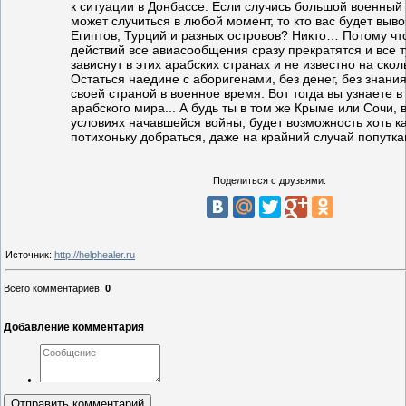
к ситуации в Донбассе. Если случись большой военный 
может случиться в любой момент, то кто вас будет вывоз
Египтов, Турций и разных островов? Никто… Потому чт
действий все авиасообщения сразу прекратятся и все 
зависнут в этих арабских странах и не известно на ско
Остаться наедине с аборигенами, без денег, без знания
своей страной в военное время. Вот тогда вы узнаете в
арабского мира... А будь ты в том же Крыме или Сочи, 
условиях начавшейся войны, будет возможность хоть ка
потихоньку добраться, даже на крайний случай попутка
Поделиться с друзьями:
Источник
:
http://helphealer.ru
Всего комментариев
:
0
Добавление комментария
Отправить комментарий