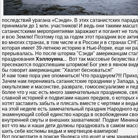
последствий урагана «Сэнди». В этих сатанистских парад
принимали до 1 млн. участников!
И ведь они такими масш
сатанистскими мероприятиями заражают и поганят не толь
и всю Землю! Поэтому год за годом этот праздник все акт
во многих странах, в том числе и в России и в странах СНГ
которая имеет 39-летнюю историю в Нью-Йорке, еще ни ра
прерывалась. Но после шторма "Сэнди" американцам стал
празднования
Хэллоуина
...
Вот так массовые безумства
пресекаются подоспевшим штормом! Бог уже в явном вид
бы говорит американцам: "Хватит бесноваться!"
И нам тоже пора уже опомниться! Что празднуем?!!! Приход
Зачем нам перенимать сатанистские праздники у Запада, 
оккультизме и масонстве, разврате, гомосексуализме и п
более что у нас есть много замечательных праздников, св
славной историей и подвигами наших предков, о которых 
хотят заставить забыть и плясать вместе с чертями и ведь
на этой неделе есть замечательный праздник Народного е
знаменующий собой единство народа в освобождении сво
внутренней смуты и внешних захватчиков! Подвиг Минина
вот что мы и наши дети должны праздновать в самом масс
шить себе костюмы ведьм и мертвецов-вампиров!
Вот посмотрите в поиске Яндекса что ищет и чем занимаю