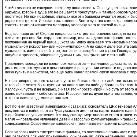
Чтобы человек не совершил грех, ему дана совесть. Он ощущает психолог
барьеры, которые душа его не решается преступать, и таким образом уде
поступков. Но при подобных игрищах все эти барьеры рушатся резко и бы
роднится с грехом. Исчезает заложенное Богом чувство самосохранения се
совести тяжко откликнется молодому человеку в его взрослой жизни.
Бедные наши дети! Сколько вредоносных стрел направлено сегодня на их
весь этот рок-поп-бит-хард-панк-кошмар, вся эта адская какофония тоже з
поклонников на черный шабаш, хотя мы мягко называем это «новым напр
музыкальном искусстве» или «рок-культурой». А на самом деле вся эта зап
музыка есть измена своей вере, есть явное оскорбление своего Господа, уд
пагубная прелесть, общение с духами тьмы, заигрывание с сатаной!
Поведение молодежи во время рок-концертов — наглядное доказательство
роль играет рок-музыка в демонизации и разрушении личности подростков
легко купить и наркотики, это еще один канал прямой связи человека с мир
Не зря говорят, что свято место пусто не бывает. Человек действительно п
который не может быть пустым: он наполняется либо добром, либо злом. 
Хэллоуин, пусть и не всерьез, считая это «просто игрой», но суть от этого 
равно призывают к себе силы зла. И состояние их души при этом таково, ч
открыта влиянию демонических сил.
Вот почему известный американский сатанист, основатель ЦРУ, генерал 
документах о войне против Руси указывал именно на наркотизацию наше
скорейшего ее уничтожения. К этому списку смертоносных стрел относитс
магия — повальное увлечение детей и взрослых компьютерными играми с
содержанием. Современный кинопрокат тоже наполнен дикими кошмарам
Если человек часто смотрит такие фильмы, то постепенно привыкает к ад
они делаются для него привычными, обыденными, даже желанными. Таким