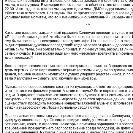
Я пошла и передала им эти слова, они как раз заседали в кабинете за сто
молча, я сразу ушла. В милиции мне сказали, что обычно такие мероприят
22.30. И вот в десять вечера мы с мужем едем мимо ДМО и вдруг видим над
«Дискотека отменяется. Нет воды». Вы не представляете, какая была на д
услышал наши молитвы, что-то изменилось, и объявленный «шабаш» не со
***
Как стало известно, заграничный праздник Хэллоуин проводится у нас в го
«По просьбе самих детей, чтобы им было весело», говорят организаторы. 
ему были посвящены вечеринки в городских кафе. Но за внешней его стор
видят страшных духовных последствий: когда человек открыто и добровол
жизнь силы тьмы, они обязательно придут. И принесут зло, разрушат лично
семью и судьбу. Разве можно ради мнимого «веселья» вовлекать в гибель
души молодых?!
Даже история возникновения этого «праздника» неприятна. Зародился он у
день мертвых. Дети наряжались в черные костюмы и ходили по домам, вы
деньги, в обмен обещали молиться о душах умерших родственников. И по 
тема Хэллоуина — смерть, зло, оккультизм и монстры.
Музыкальное сопровождение состоит из пугающих элементов вроде скрипа,
и пр., вставок из фильмов ужасов. А какие костюмы? Дети наряжаются в ва
ведьм. В продаже появилась сатанинская атрибутика: тыквы-светильники, к
раскраски и пр. На продаже этой мерзости делаются огромные деньги. На
сценах стали проводить массовые концерты тяжелой музыки с использов
звуко- и видеоэффектов. Людей буквально сводят с ума.
Православная церковь выступает резко против празднования Хэллоуина, сч
чужд духу нашего народа. Он символизирует победу темных сил над челов
беснование, ярость и агрессию. Некоторые епископы обращаются к облас
требованием прекратить его распространение среди молодежи, не допуск
учебные заведения. Ритуалы, с ним связанные, с малых лет приучают детей