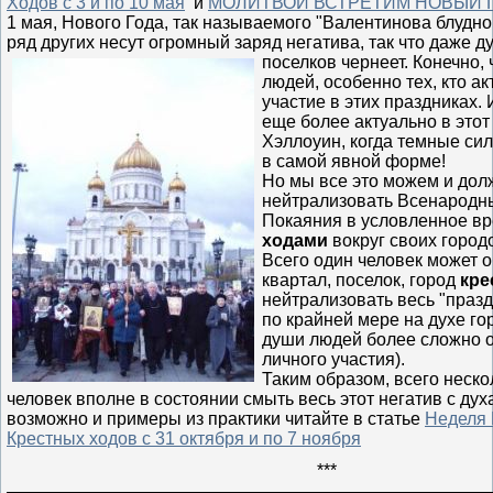
Ходов с 3 и по 10 мая
и
МОЛИТВОЙ ВСТРЕТИМ НОВЫЙ Г
1 мая, Нового Года, так называемого "Валентинова блудно
ряд других несут огромный заряд негатива, так что даже д
поселков чернеет. Конечно, 
людей, особенно тех, кто а
участие в этих праздниках. 
еще более актуально в этот
Хэллоуин, когда темные си
в самой явной форме!
Но мы все это можем и до
нейтрализовать Всенарод
Покаяния в условленное в
ходами
вокруг своих городо
Всего один человек может 
квартал, поселок, город
кре
нейтрализовать весь "праз
по крайней мере на духе го
души людей более сложно о
личного участия).
Таким образом, всего неско
человек вполне в состоянии смыть весь этот негатив с духа
возможно и примеры из практики читайте в статье
Неделя 
Крестных ходов с 31 октября и по 7 ноября
***