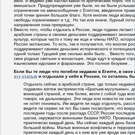
икон. И видимо уже настал какой-то критический порог, что 
вмешаться. Предупреждения уже были, но не были услыша
ограничение на авиасообщение с Египтом, введенное прави
этой точки зрения большое благо. Хотя многие люди возмущ
свободы ограничивают и т.д.. Но так или иначе, бурный пот
направления пока прекращен.
Вместо того, чтобы отдыхать в России, люди годами летают 
арабские страны и своими деньгами поддерживают экономи
культур, которые часто к тому же еще и члены НАТО, которо
России экспансию. То есть, так и получается, что многие ро
поддерживают своими деньгами исторического и потенциаль
одной только Турцией уже сколько войн было… Вместо того
свои родные святыни и монастыри, люди едут в чуждые стр
языческими идолами и фараонами. Это полное безумие…
Если бы те люди что погибли недавно в Египте, в свое
эту статью
и отдыхали у себя в России, то остались б
Отдыхать сейчас в арабской стране, где только недавн
подавлен мятеж экстремистов «Братьев-мусульман», д
воюющей страной, и тем более, везти с собой туда всю
говоря, не дальновидно. Эти люди или новости не смот
не хотят понимать. Им видите ли надо отдохнуть, расс
видите ли сервис не тот. Вы сами посмотрите, что вокру
последние годы после распада СССР, Россия последова
шагом, окружается военными базами НАТО. Провокаци
практически каждый день. Мы сейчас каждый день бал
большой войны. Малые военные конфликты и террориз
практически каждый день и к ним все уже вроде как при