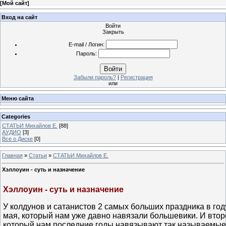
[
Мой сайт
]
Вход на сайт
Войти
Закрыть
E-mail / Логин:
Пароль:
Войти
Забыли пароль?
|
Регистрация
или
Меню сайта
Categories
СТАТЬИ Михайлов Е.
[88]
АУДИО
[3]
Все о Диске
[0]
Главная
»
Статьи
»
СТАТЬИ Михайлов Е.
Хэллоуин - суть и назначение
Хэллоуин - суть и назначение
У колдунов и сатанистов 2 самых больших праздника в году
мая, который нам уже давно навязали большевики. И втор
который нам последние годы навязывают так называемые