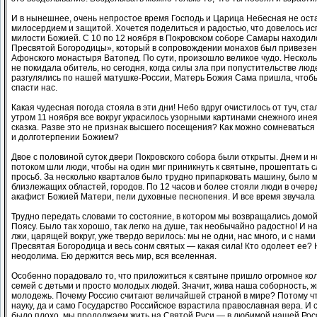
И в нынешнее, очень непростое время Господь и Царица Небесная не ос
милосердием и защитой. Хочется поделиться и радостью, что довелось ис
милости Божией. С 10 по 12 ноября в Покровском соборе Самары находил
Пресвятой Богородицы», который в сопровождении монахов был привезен
Афонского монастыря Ватопед. По сути, произошло великое чудо. Несколь
не покидала обитель, но сегодня, когда силы зла при попустительстве люд
разгулялись по нашей матушке-России, Матерь Божия Сама пришла, чтобы 
спасти нас.
Какая чудесная погода стояла в эти дни! Небо вдруг очистилось от туч, ста
утром 11 ноября все вокруг украсилось узорными картинами снежного инея.
сказка. Разве это не признак высшего посещения? Как можно сомневаться
и долготерпении Божием?
Двое с половиной суток двери Покровского собора были открыты. Днем и
потоком шли люди, чтобы на один миг приникнуть к святыне, прошептать с
просьб. За несколько кварталов было трудно припарковать машину, было м
близлежащих областей, городов. По 12 часов и более стояли люди в очере
акафист Божией Матери, пели духовные песнопения. И все время звучала
Трудно передать словами то состояние, в котором мы возвращались домо
Поясу. Было так хорошо, так легко на душе, так необычайно радостно! И на
лжи, царящей вокруг, уже твердо верилось: мы не одни, нас много, и с нами
Пресвятая Богородица и весь сонм святых — какая сила! Кто одолеет ее? 
неодолима. Ею держится весь мир, вся вселенная.
Особенно порадовало то, что приложиться к святыне пришло огромное ко
семей с детьми и просто молодых людей. Значит, жива наша соборность, ж
молодежь. Почему Россию считают величайшей страной в мире? Потому что
науку, да и само Государство Российское взрастила православная вера. И с
было плохо, мы продолжаем жить на Святой Руси — в любимой нашей Росс