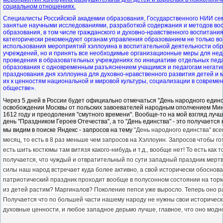
социальном отношениях.
Специалисты Российской академии образования, Государственного НИИ сем
занятые научными исследованиями, разработкой содержания и методов вос
образования, в том числе гражданского и духовно-нравственного воспитани
категорически рекомендуют органам управления образованием не только во
использования мероприятий хэллоуина в воспитательной деятельности об
учреждений, но и принять все необходимые организационные меры для не
проведения в образовательных учреждениях по инициативе отдельных педа
образования с одновременным разъяснением учащимся и педагогам негати
празднования дня хэллоуина для духовно-нравственного развития детей и
их к ценностям национальной и мировой культуры, социализации в совреме
обществе».
Через 5 дней в России будет официально отмечаться "День народного единс
освобождении Москвы от польских завоевателей народным ополчением Мин
1612 году и преодоления "смутного времени". Вообще-то на мой взгляд лучш
день "Праздником Героев Отечества", а то "День единства" - это получается 
мы видим в поиске Яндекс - запросов на тему
"День народного единства" всег
месяц, то есть в 8 раз меньше чем запросов на Хэллоуин. Запросов чтобы го
есть шить костюмы там витязя какого-нибудь и т.д., вообще нет! То есть как т
получается, что чуждый и отвратительный по сути западный праздник мертв
силы наш народ встречает куда более активно, а свой исторически обоснов
патриотический праздник проходит вообще в полусонном состоянии на торм
из детей растим? Маргиналов? Поколение пепси уже выросло. Теперь оно р
Получается что по большей части нашему народу не нужны свои историческ
духовные ценности, и любое западное дерьмо лучше, главное, что оно модн