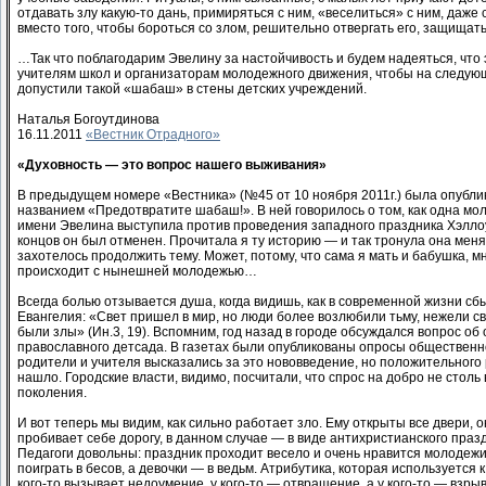
отдавать злу какую-то дань, примиряться с ним, «веселиться» с ним, даже
вместо того, чтобы бороться со злом, решительно отвергать его, защищать
…Так что поблагодарим Эвелину за настойчивость и будем надеяться, что 
учителям школ и организаторам молодежного движения, чтобы на следующ
допустили такой «шабаш» в стены детских учреждений.
Наталья Богоутдинова
16.11.2011
«Вестник Отрадного»
«Духовность — это вопрос нашего выживания»
В предыдущем номере «Вестника» (№45 от 10 ноября 2011г.) была опубли
названием «Предотвратите шабаш!». В ней говорилось о том, как одна м
имени Эвелина выступила против проведения западного праздника Хэллоу
концов он был отменен. Прочитала я ту историю — и так тронула она меня 
захотелось продолжить тему. Может, потому, что сама я мать и бабушка, мн
происходит с нынешней молодежью…
Всегда болью отзывается душа, когда видишь, как в современной жизни сб
Евангелия: «Свет пришел в мир, но люди более возлюбили тьму, нежели св
были злы» (Ин.3, 19). Вспомним, год назад в городе обсуждался вопрос об
православного детсада. В газетах были опубликованы опросы общественн
родители и учителя высказались за это нововведение, но положительного 
нашло. Городские власти, видимо, посчитали, что спрос на добро не столь
поколения.
И вот теперь мы видим, как сильно работает зло. Ему открыты все двери, 
пробивает себе дорогу, в данном случае — в виде антихристианского праз
Педагоги довольны: праздник проходит весело и очень нравится молодежи
поиграть в бесов, а девочки — в ведьм. Атрибутика, которая используется к
кого-то вызывает недоумение, у кого-то — отвращение, а у кого-то — взры