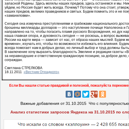
запасной Родины. Здесь могилы наших предков, здесь останемся и мы. Ник
уйдем, но Россия будет жить всегда. Почему? Потому что она стоит, утве
наших предков, великих праведников и святых. Будем помнить это и не по
«заманиловки».
Сегодня она измучена преступлениями и грабежами национального досто
брошены миллиарды долларов — это наступление почище Наполеона и Ги
направлено на то, чтобы погасить пламя русского Возрождения, но дух на
наша главная опора, и духовность сегодня — не роскошь, а вопрос выжива
России на карте мира — зависит от нас, от образа наших мыслей. Будем ж
времени», изучать его, чтобы по возможности избежать его влияния. Будем
всегда помогает нам в добрых делах, но личный выбор и труд должны быт
В заключение хочу выразить благодарность Эвелине и редакции газеты «
за неравнодушие и ответственную гражданскую позицию, за доброе дело,
сограждан.
Светлана СТРЕЛКОВА
18.11.2011
«Вестник Отрадного»
Если Вы нашли статью правдивой и полезной, пожалуйста порекоме
Важные добавления от 31.10.2015 Что с популярность
Анализ статистики запросов Яндекса на 31.10.2015 по с