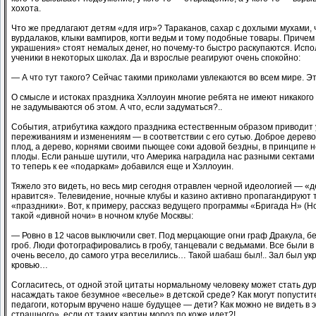
хохота.
Что же предлагают детям «для игр»? Тараканов, сахар с дохлыми мухами, 
вурдалаков, клыки вампиров, когти ведьм и тому подобные товары. Причем
украшения» стоят немалых денег, но почему-то быстро раскупаются. Испо
ученики в некоторых школах. Да и взрослые реагируют очень спокойно:
— А что тут такого? Сейчас такими приколами увлекаются во всем мире. Эт
О смысле и истоках праздника Хэллоуин многие ребята не имеют никакого
не задумываются об этом. А что, если задуматься?..
События, атрибутика каждого праздника естественным образом приводит 
переживаниям и изменениям — в соответствии с его сутью. Доброе дерев
плод, а дерево, корнями своими пьющее соки адовой бездны, в принципе 
плоды. Если раньше шутили, что Америка наградила нас разными сектами 
то теперь к ее «подаркам» добавился еще и Хэллоуин.
Тяжело это видеть, но весь мир сегодня отравлен черной идеологией — «де
нравится». Телевидение, ночные клубы и казино активно пропагандируют 
«праздники». Вот, к примеру, рассказ ведущего программы «Бригада Н» (Н
такой «дивной ночи» в ночном клубе Москвы:
— Ровно в 12 часов выключили свет. Под мерцающие огни граф Дракула, бе
гроб. Люди фотографировались в гробу, танцевали с ведьмами. Все были в
очень весело, до самого утра веселились… Такой шабаш был!.. Зал был ук
кровью…
Согласитесь, от одной этой цитаты нормальному человеку может стать дур
насаждать такое безумное «веселье» в детской среде? Как могут попустит
педагоги, которым вручено наше будущее — дети? Как можно не видеть в 
страшного», если от таких картин мороз по коже идет?!