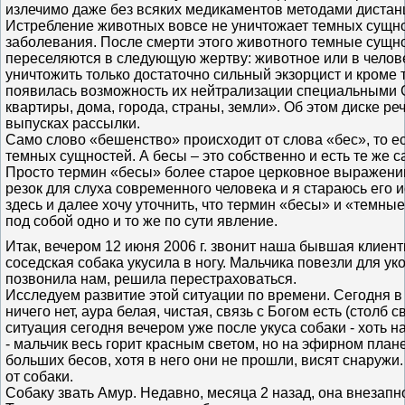
излечимо даже без всяких медикаментов методами дистан
Истребление животных вовсе не уничтожает темных сущно
заболевания. После смерти этого животного темные сущн
переселяются в следующую жертву: животное или в челов
уничтожить только достаточно сильный экзорцист и кроме 
появилась возможность их нейтрализации специальными
квартиры, дома, города, страны, земли». Об этом диске р
выпусках рассылки.
Само слово «бешенство» происходит от слова «бес», то е
темных сущностей. А бесы – это собственно и есть те же 
Просто термин «бесы» более старое церковное выражении
резок для слуха современного человека и я стараюсь его 
здесь и далее хочу уточнить, что термин «бесы» и «темн
под собой одно и то же по сути явление.
Итак, вечером 12 июня 2006 г. звонит наша бывшая клиент
соседская собака укусила в ногу. Мальчика повезли для ук
позвонила нам, решила перестраховаться.
Исследуем развитие этой ситуации по времени. Сегодня в
ничего нет, аура белая, чистая, связь с Богом есть (столб с
ситуация сегодня вечером уже после укуса собаки - хоть 
- мальчик весь горит красным светом, но на эфирном план
больших бесов, хотя в него они не прошли, висят снаружи
от собаки.
Собаку звать Амур. Недавно, месяца 2 назад, она внезапн