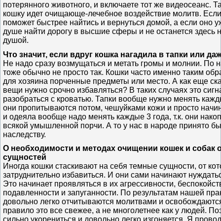
потерянного животного, и включаете тот же видеосеанс. Т
кошку идет очищающе-лечебное воздействие молитв. Если 
поможет быстрее найтись и вернуться домой, а если оно у
душе найти дорогу в высшие сферы и не останется здесь 
душой.
Что значит, если вдруг кошка нагадила в тапки или да
Не надо сразу возмущаться и метать громы и молнии. По
тоже обычно не просто так. Кошки часто именно таким об
для хозяина порченные предметы или место. А как еще сказ
вещи нужно срочно избавляться? В таких случаях это сигн
разобраться с кроватью. Тапки вообще нужно менять кажды
они пропитываются потом, чешуйками кожи и просто начи
и одеяла вообще надо менять каждые 3 года, т.к. они нако
всякой умышленной порчи. А то у нас в народе принято бы
наследству.
О необходимости и методах очищении кошек и собак 
сущностей
Иногда кошки стаскивают на себя темные сущности, от ко
затруднительно избавиться. И они сами начинают нуждать
Это начинает проявляться в их агрессивности, беспокойст
подавленности и запуганности. По результатам нашей прак
довольно легко отчитываются молитвами и освобождаются о
правило это все свежее, а не многолетнее как у людей. По
сильно укорениться и довольно легко изгоняется. Я прово