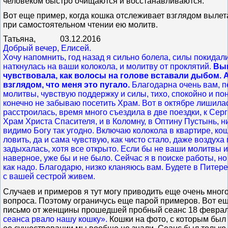
человеком быстро очищаются и восстанавливаются.
Вот еще пример, когда кошка отслеживает взглядом вылет
при самостоятельном чтении ею молитв.
Татьяна, 03.12.2016
Добрый вечер, Елисей.
Хочу напомнить, год назад я сильно болела, силы покидали
наткнулась на ваши колокола, и молитву от проклятий.
Выш
чувствовала, как волосы на голове вставали дыбом. А
взглядом, что меня это пугало.
Благодарна очень вам, 
молитвы, чувствую поддержку и силы, тихо, спокойно и пон
конечно не забываю посетить Храм. Вот в октябре лишилас
расстроилась, время много съездила в две поездки, к Сер
Храм Христа Спасителя, и в Коломну, в Оптину Пустынь, ни
видимо Богу так угодно. Включаю колокола в квартире, ко
ловить, да и сама чувствую, как чисто стало, даже воздуха
задыхалась, хотя все открыто. Если бы не ваши молитвы и
наверное, уже бы и не было. Сейчас я в поиске работы, но 
как надо. Благодарю, низко кланяюсь вам. Будете в Питере
с вашей сестрой живем.
Случаев и примеров я тут могу приводить еще очень много
вопроса. Поэтому ограничусь еще парой примеров. Вот е
письмо от женщины прошедшей пробный сеанс 18 феврал
сеанса рвало нашу кошку».
Кошки на фото, с которым был