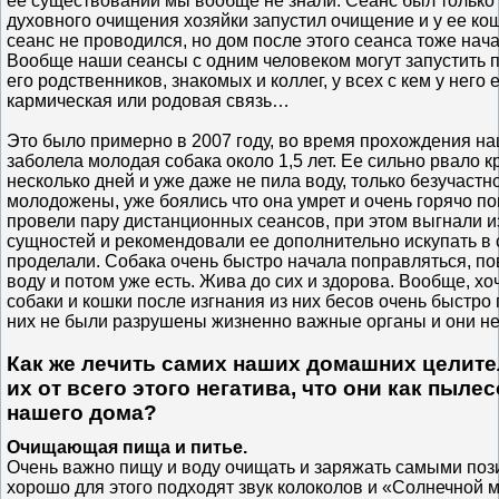
ее существовании мы вообще не знали. Сеанс был только 
духовного очищения хозяйки запустил очищение и у ее ко
сеанс не проводился, но дом после этого сеанса тоже нач
Вообще наши сеансы с одним человеком могут запустить 
его родственников, знакомых и коллег, у всех с кем у него 
кармическая или родовая связь…
Это было примерно в 2007 году, во время прохождения на
заболела молодая собака около 1,5 лет. Ее сильно рвало к
несколько дней и уже даже не пила воду, только безучастн
молодожены, уже боялись что она умрет и очень горячо п
провели пару дистанционных сеансов, при этом выгнали и
сущностей и рекомендовали ее дополнительно искупать в с
проделали. Собака очень быстро начала поправляться, по
воду и потом уже есть. Жива до сих и здорова. Вообще, хо
собаки и кошки после изгнания из них бесов очень быстро 
них не были разрушены жизненно важные органы и они не
Как же лечить самих наших домашних целите
их от всего этого негатива, что они как пыле
нашего дома?
Очищающая пища и питье.
Очень важно пищу и воду очищать и заряжать самыми поз
хорошо для этого подходят звук колоколов и «Солнечной 