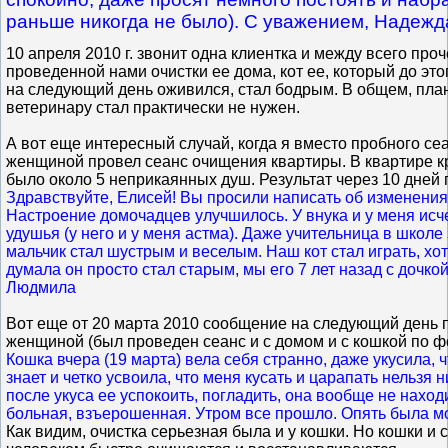
раньше никогда не было). С уважением, Надежд
10 апреля 2010 г. звонит одна клиентка и между всего проч
проведенной нами очистки ее дома, кот ее, который до это
на следующий день оживился, стал бодрым. В общем, пла
ветеринару стал практически не нужен.
А вот еще интересный случай, когда я вместо пробного с
женщиной провел сеанс очищения квартиры. В квартире 
было около 5 неприкаянных душ. Результат через 10 дней 
Здравствуйте, Елисей! Вы просили написать об изменения
Настроение домочадцев улучшилось. У внука и у меня исч
удушья (у него и у меня астма). Даже учительница в школе 
мальчик стал шустрым и веселым. Наш кот стал играть, хот
думала он просто стал старым, мы его 7 лет назад с дочко
Людмила
Вот еще от 20 марта 2010 сообщение на следующий день п
женщиной (был проведен сеанс и с домом и с кошкой по ф
Кошка вчера (19 марта) вела себя странно, даже укусила,
знает и четко усвоила, что меня кусать и царапать нельзя 
после укуса ее успокоить, погладить, она вообще не нахо
больная, взъерошенная. Утром все прошло. Опять была м
Как видим, очистка серьезная была и у кошки. Но кошки и 