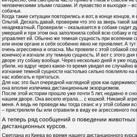
человеческими злыми глазами. И лукавство и выходки – все
собачьи.
Когда такие ситуации повторились и вот, в конце концов, я
Ольгой. Дескать давай, проверим что это за зверь такой за
неадекватный. Проверили – оказывается в собаке сидит д
умершей и при этом она заполонила собой всю собаку и п
управляет ей. Обычно же темная сущность при вселении си
или ином органе и себя особенно явно не проявляет. А тут
очень агрессивна и опасна. Мы провели с этой собакой се
конечно) и изгнали эту темную сущность. И вот с этого дн
дворе эту собаку вообще. Через несколько дней я уже под
убили, но вдруг через какое-то время увидел ее случайно в
изгнание темной сущности настолько сильно повлияло на е
нас избегать и прятаться.
Для нас это был очередной наглядной урок как одержимост
она вполне излечима дистанционным экзорцизмом.
После этой истории прошло уже почти 5 лет, недавно я сно
нашем дворе. Она весело играла… с кошкой. Никакой агре
меня. А ведь не проведи мы тогда сеанс и у этой собаки в
– пристрелили бы или отравили в виду ее агрессивного п
А теперь ряд сообщений о поведении животных
дистанционных курсов.
Светлана из Киева во время нашего дистанционного курс