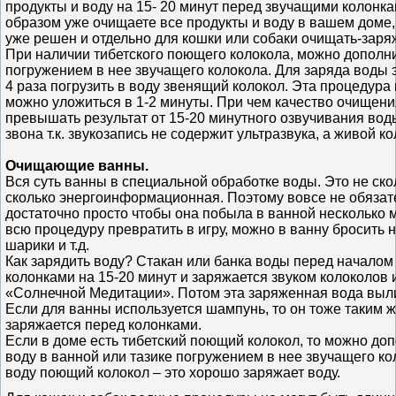
продукты и воду на 15- 20 минут перед звучащими колонка
образом уже очищаете все продукты и воду в вашем доме,
уже решен и отдельно для кошки или собаки очищать-заря
При наличии тибетского поющего колокола, можно дополн
погружением в нее звучащего колокола. Для заряда воды 
4 раза погрузить в воду звенящий колокол. Эта процедура
можно уложиться в 1-2 минуты. При чем качество очищен
превышать результат от 15-20 минутного озвучивания вод
звона т.к. звукозапись не содержит ультразвука, а живой ко
Очищающие ванны.
Вся суть ванны в специальной обработке воды. Это не ско
сколько энергоинформационная. Поэтому вовсе не обязат
достаточно просто чтобы она побыла в ванной несколько м
всю процедуру превратить в игру, можно в ванну бросить
шарики и т.д.
Как зарядить воду? Стакан или банка воды перед началом
колонками на 15-20 минут и заряжается звуком колоколов 
«Солнечной Медитации». Потом эта заряженная вода вылив
Если для ванны используется шампунь, то он тоже таким 
заряжается перед колонками.
Если в доме есть тибетский поющий колокол, то можно до
воду в ванной или тазике погружением в нее звучащего кол
воду поющий колокол – это хорошо заряжает воду.