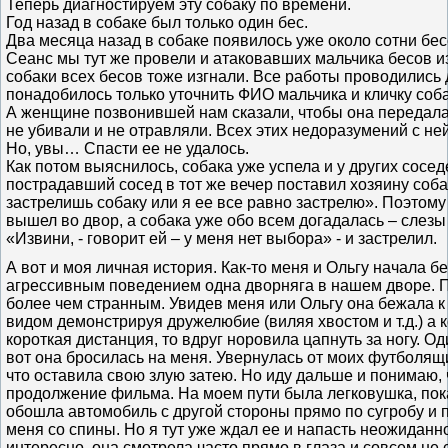
Теперь диагностируем эту собаку по времени.
Год назад в собаке был только один бес.
Два месяца назад в собаке появилось уже около сотни бес
Сеанс мы тут же провели и атаковавших мальчика бесов и
собаки всех бесов тоже изгнали. Все работы проводились 
понадобилось только уточнить ФИО мальчика и кличку соб
А женщине позвонившей нам сказали, чтобы она передала
не убивали и не отравляли. Всех этих недоразумений с не
Но, увы… Спасти ее не удалось.
Как потом выяснилось, собака уже успела и у других сосед
пострадавший сосед в тот же вечер поставил хозяину соба
застрелишь собаку или я ее все равно застрелю». Поэтому
вышел во двор, а собака уже обо всем догадалась – слезы
«Извини, - говорит ей – у меня нет выбора» - и застрелил.
А вот и моя личная история. Как-то меня и Ольгу начала б
агрессивным поведением одна дворняга в нашем дворе. 
более чем странным. Увидев меня или Ольгу она бежала к
видом демонстрируя дружелюбие (виляя хвостом и т.д.) а 
короткая дистанция, то вдруг норовила цапнуть за ногу. Од
вот она бросилась на меня. Увернулась от моих футболящ
что оставила свою злую затею. Но иду дальше и понимаю, 
продолжение фильма. На моем пути была легковушка, пока
обошла автомобиль с другой стороны прямо по сугробу и 
меня со спины. Но я тут уже ждал ее и напасть неожиданно
интересно, она смотрела часто прямо в глаза и совсем не 