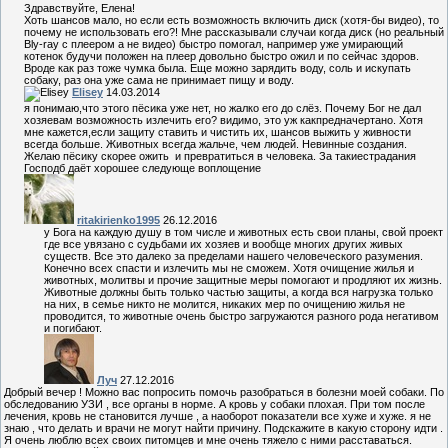
Здравствуйте, Елена!
Хоть шансов мало, но если есть возможность включить диск (хотя-бы видео), то
почему не использовать его?! Мне рассказывали случаи когда диск (но реальный
Bly-ray с плеером а не видео) быстро помогал, например уже умирающий
котенок будучи положен на плеер довольно быстро ожил и по сейчас здоров.
Вроде как раз тоже чумка была. Еще можно зарядить воду, соль и искупать
собаку, раз она уже сама не принимает пищу и воду.
Elisey
14.03.2014
я понимаю,что этого пёсика уже нет, но жалко его до слёз. Почему Бог не дал
хозяевам возможность излечить его? видимо, это уж какпредначертано. Хотя
мне кажется,если защиту ставить и чистить их, шансов выжить у живности
всегда больше. Животных всегда жальче, чем людей. Невинные создания.
Желаю пёсику скорее ожить и превратиться в человека. За такиестрадания
Господб даёт хорошее следующе воплощение
ritakirienko1995
26.12.2016
у Бога на каждую душу в том числе и животных есть свои планы, свой проект
где все увязано с судьбами их хозяев и вообще многих других живых
существ. Все это далеко за пределами нашего человеческого разумения.
Конечно всех спасти и излечить мы не сможем. Хотя очищение жилья и
животных, молитвы и прочие защитные меры помогают и продляют их жизнь.
Животные должны быть только частью защиты, а когда вся нагрузка только
на них, в семье никто не молится, никаких мер по очищению жилья не
проводится, то животные очень быстро загружаются разного рода негативом
и погибают.
Луч
27.12.2016
Добрый вечер ! Можно вас попросить помочь разобраться в болезни моей собаки. По
обследованию УЗИ , все органы в норме. А кровь у собаки плохая. При том после
лечения, кровь не становится лучше , а наоборот показатели все хуже и хуже. я не
знаю , что делать и врачи не могут найти причину. Подскажите в какую сторону идти .
Я очень люблю всех своих питомцев и мне очень тяжело с ними расставаться.