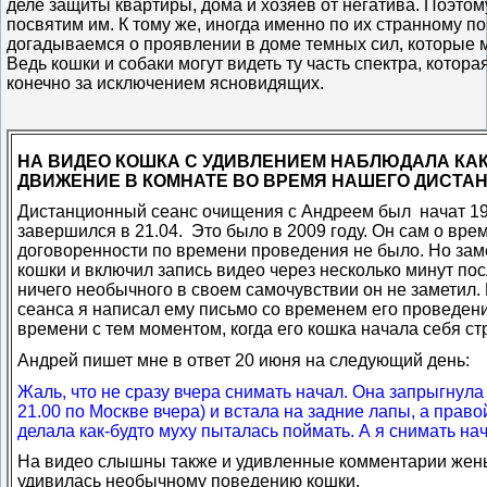
деле защиты квартиры, дома и хозяев от негатива. Поэтом
посвятим им. К тому же, иногда именно по их странному 
догадываемся о проявлении в доме темных сил, которые 
Ведь кошки и собаки могут видеть ту часть спектра, котор
конечно за исключением ясновидящих.
НА ВИДЕО КОШКА С УДИВЛЕНИЕМ НАБЛЮДАЛА КАК
ДВИЖЕНИЕ В КОМНАТЕ ВО ВРЕМЯ НАШЕГО ДИСТА
Дистанционный сеанс очищения с Андреем был начат 19 
завершился в 21.04. Это было в 2009 году. Он сам о врем
договоренности по времени проведения не было. Но за
кошки и включил запись видео через несколько минут пос
ничего необычного в своем самочувствии он не заметил
сеанса я написал ему письмо со временем его проведени
времени с тем моментом, когда его кошка начала себя ст
Андрей пишет мне в ответ 20 июня на следующий день:
Жаль, что не сразу вчера снимать начал. Она запрыгнула к
21.00 по Москве вчера) и встала на задние лапы, а прав
делала как-будто муху пыталась поймать. А я снимать нач
На видео слышны также и удивленные комментарии жены
удивилась необычному поведению кошки.