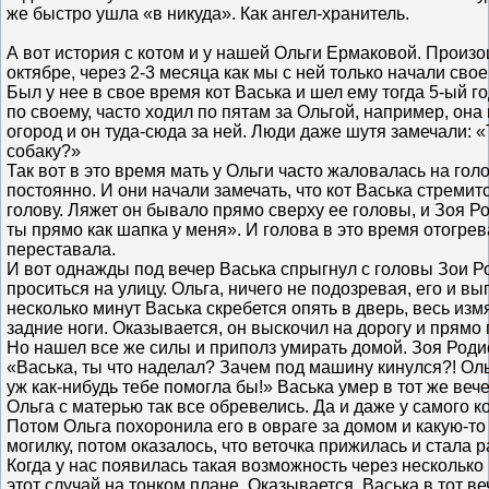
же быстро ушла «в никуда». Как ангел-хранитель.
А вот история с котом и у нашей Ольги Ермаковой. Произошл
октябре, через 2-3 месяца как мы с ней только начали сво
Был у нее в свое время кот Васька и шел ему тогда 5-ый 
по своему, часто ходил по пятам за Ольгой, например, она
огород и он туда-сюда за ней. Люди даже шутя замечали: «
собаку?»
Так вот в это время мать у Ольги часто жаловалась на голо
постоянно. И они начали замечать, что кот Васька стремит
голову. Ляжет он бывало прямо сверху ее головы, и Зоя Р
ты прямо как шапка у меня». И голова в это время отогрев
переставала.
И вот однажды под вечер Васька спрыгнул с головы Зои 
проситься на улицу. Ольга, ничего не подозревая, его и вы
несколько минут Васька скребется опять в дверь, весь из
задние ноги. Оказывается, он выскочил на дорогу и прямо
Но нашел все же силы и приполз умирать домой. Зоя Роди
«Васька, ты что наделал? Зачем под машину кинулся?! Оль
уж как-нибудь тебе помогла бы!» Васька умер в тот же вече
Ольга с матерью так все обревелись. Да и даже у самого ко
Потом Ольга похоронила его в овраге за домом и какую-то 
могилку, потом оказалось, что веточка прижилась и стала р
Когда у нас появилась такая возможность через нескольк
этот случай на тонком плане. Оказывается, Васька в тот в