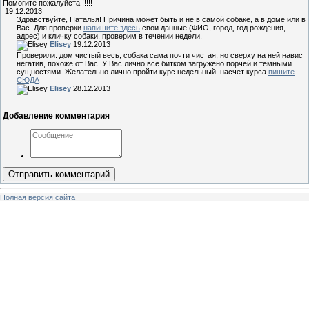
Помогите пожалуйста !!!!!
19.12.2013
Здравствуйте, Наталья! Причина может быть и не в самой собаке, а в доме или в
Вас. Для проверки
напишите здесь
свои данные (ФИО, город, год рождения,
адрес) и кличку собаки. проверим в течении недели.
Elisey
19.12.2013
Проверили: дом чистый весь, собака сама почти чистая, но сверху на ней навис
негатив, похоже от Вас. У Вас лично все битком загружено порчей и темными
сущностями. Желательно лично пройти курс недельный. насчет курса
пишите
СЮДА
Elisey
28.12.2013
Добавление комментария
Отправить комментарий
Полная версия сайта