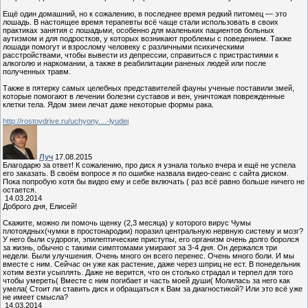
Ещё один домашний, но к сожалению, в последнее время редкий питомец — это
лошадь. В настоящее время терапевты всё чаще стали использовать в своих
практиках занятия с лошадьми, особенно для маленьких пациентов больных
аутизмом и для подростков, у которых возникают проблемы с поведением. Также
лошади помогут и взрослому человеку с различными психическими
расстройствами, чтобы вывести из депрессии, справиться с пристрастиями к
алкоголю и наркомании, а также в реабилитации раненых людей или после
полученных травм.
Также в пятерку самых целебных представителей фауны ученые поставили змей,
которые помогают в лечении болезни суставов и вен, уничтожая поврежденные
клетки тела. Ядом змеи лечат даже некоторые формы рака.
http://rostovdrive.ru/uchyony....-lyudej
Луч
17.08.2015
Благодарю за ответ! К сожалению, про диск я узнала только вчера и ещё не успела
его заказать. В своём вопросе я по ошибке назвала видео-сеанс с сайта диском.
Пока попробую хотя бы видео ему и себе включать ( раз всё равно больше ничего не
остается.
14.03.2014
Доброго дня, Елисей!
Скажите, можно ли помочь щенку (2,3 месяца) у которого вирус Чумы
плотоядных(чумки в простонародии) поразил центральную нервную систему и мозг?
У него были судороги, эпилептические приступы, его организм очень долго боролся
за жизнь, обычно с такими симптомами умирают за 3-4 дня. Он держался три
недели. Были улучшения. Очень много он всего перенес. Очень много боли. И мы
вместе с ним. Сейчас он уже как растение, даже через шприц не ест. В понедельник
хотим везти усыплять. Даже не верится, что он столько страдал и терпел для того
чтобы умереть( Вместе с ним погибает и часть моей души( Молилась за него как
умела( Стоит ли ставить диск и обращаться к Вам за диагностикой? Или это всё уже
не имеет смысла?
14.03.2014