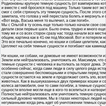
Родионовны крупную темную сущность (от вампиризма кото
и вместе с ней бросился под машину. Только таким вот эк
смог с себя стряхнуть эту темную сущность. После этого 
заметила, что голова у ней перестала болеть и мерзнуть и
«Вот ведь, Васька меня то вылечил, а сам погиб».
Мы с Ольгой в ту осень еще только-только начали свое со
делали свои первые шаги. Было очень трудно и много еще ч
тому же и со всех сторон сразу нас тогда начали все мест
общем, картина как в 41-ом под Москвой. Вот и потеряли к
Это все печально конечно, но кошки и собаки целители, как
Цепляют на себя темные сущности и погибают как камика
Ни кошки, ни собаки, ни домовые не имеют возможности и
Земли или нейтрализовать, уничтожить их. Максимум, что о
темные сущности с человека и вытолкать за порог дома. Э
особенно сейчас, когда сами люди в силу целого ряда ист
стали совершенно беспомощными и открытыми перед тем
сущности остаются на земле и продолжают сеять зло, всел
животных. Как в вышеуказанных двух примерах кошки и с
колеса автомобиля, они то сами погибли, а темные сущност
сущности вполне могли еще в кого-то вселиться и натвори
Полностью нейтрализовать или уничтожить темную сущнос
сильный духовно человек. Мы в глазах некоторых людей 
негуманными когда речь идет об уничтожении темных сущн