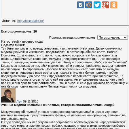
Источник
:
http://helphealer.ru/
Всего комментариев
:
10
Порядок вывода комментариев:
Из гостевой я перенес сюда.
Надежда пишет:
Тут были вопросы по поводу животных и их лечения. Из опыта. Делая солнечную
медитацию можно и живность представлять в потоке ярчайшего света. Белого.
Помогает. Если живность что поглотила, можно попросить у Ангела хранителя
помочь,чтоб очистил кишечник, желудок , пищевод живности от..... , не повредив
ткани, с помощью рвоты или похода в вс. Каждое слово важно. Либо слово *исцелил*
Кошка моя наелась из помойки мелких костей и совсем приболела, думала повезем
на операцию. Но справились. Просила божественный свет очистить ее желудок
кишечник и пищевод в виде рвоты или похода в туалет ( более прямо), чтоб не
повредило ткани. Два раза так и представляла в белом свете при энергочистке. Ее
сразу рвало после этого и потом с ней говорила. Ангел хранитель сказал что с ней
все Ок и она просто еще боится есть... так и было. Я ее с рук кормила по зернышку и
она быстро пошла на поправку. Теперь ходит ластится и мурчит.
Луч
09.11.2016
Учёные-медики назвали 5 животных, которые способны лечить людей
Международной группой ученых проведен ряд исследований с целью изучения
влияния некоторых представителей фауны, на человеческий организм, а именно на
его оздоровление.
В ходе проведенных исследований специалисты особо выделили 5 представителей
животного мира, а именно: кошки, собаки, лошади, пчелы и змеи, которые наиболее