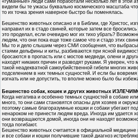
«гуманные» люди сами поработали несколько лет в этой 
видели бы те ужасы буквально космического масштаба что
то их точка зрения наверное быстро бы поменялась.
Бешенство животных описано и в Библии, где Христос, изг
направил их в стадо свиней, которые затем все бросились 
это проделал, если очевидно мог их тихо убрать? Возможн
людям, что они пока еще тоже самое что и стадо этих сви
Мы то и дело слышим через СМИ сообщения, что выбрасы
стаями дельфины и киты, разбиваются при ясной видимост
бросаются в пропасть или с мостов медведи, олени и друг
находят никаких причин и разводят руками. Я уверен, что 
такой неадекватной самоубийственной гибели многих жив
подселением в них темных сущностей. И если бы вовремя
изгнать или не допустить, то вполне можно было бы избежа
Бешенство собак, кошек и других животных ИЗЛЕЧИМО
Когда негатива и особенно темных сущностей в собаке ил
много, то они сами становятся опасны для хозяев и окру
поэтому самые благоразумные кошки и собаки убегают по
ненароком не принести людям вреда. Иногда им удается хо
они возвращаются домой, иногда они не находят возможн
тогда погибают.
Бешенство животных считается в официальной медицине
и все собаки и кошки получившие такой диагноз истребляю