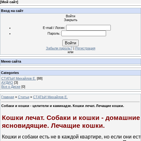
[
Мой сайт
]
Вход на сайт
Войти
Закрыть
E-mail / Логин:
Пароль:
Войти
Забыли пароль?
|
Регистрация
или
Меню сайта
Categories
СТАТЬИ Михайлов Е.
[88]
АУДИО
[3]
Все о Диске
[0]
Главная
»
Статьи
»
СТАТЬИ Михайлов Е.
Собаки и кошки - целители и камикадзе. Кошки лечат. Лечащие кошки.
Кошки лечат. Собаки и кошки - домашние
ясновидящие. Лечащие кошки.
Кошки и собаки есть не в каждой квартире, но если они ест