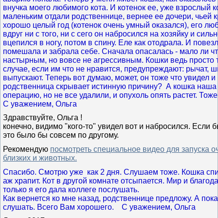
внучка моего любимого кота. И котенок ее, уже взрослый ко
маленьким отдали родственнице, вернее ее дочери, чьей 
хорошо целый год (котенок очень умный оказался), его люб
вдруг ни с того, ни с сего он набросился на хозяйку и силь
вцепился в ногу, потом в спину. Еле как отодрала. И повез
помешала и забрала себе. Сначала опасалась - мало ли что
настырным, но вовсе не агрессивным. Кошки ведь просто 
случае, если им что не нравится, предупреждают: рычат, 
выпускают. Теперь вот думаю, может, он тоже что увидел и
родственница скрывает истинную причину? А кошка наша 
операцию, но не все удалили, и опухоль опять растет. Тоже
С уважением, Ольга
Здравствуйте, Ольга !
конечно, видимо "кого-то" увидел вот и набросился. Если 
это было бы совсем по другому.
Рекомендую
посмотреть специальное видео для запуска 
близких и животных.
Спасибо. Смотрю уже как 2 дня. Слушаем тоже. Кошка сп
аж храпит. Кот в другой комнате отсыпается. Мир и благода
только я его дала коллеге послушать.
Как вернется ко мне назад, родственнице предложу. А пока
слушать. Всего Вам хорошего. С уважением, Ольга