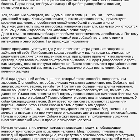
помогают исцелению нашего организма при таких серьезных заболеваниях, как
болезнь Паркинсона, слабоумие, сахарный диабет, расстройства психики,
гипертония и другие.
Так, по мнению экспертов, наши домашние любимцы — кошки — это и наш
домашний лекарь. Кошки успокаивают, снижают агрессивность, нормализуют
кровяное давление, способствуют ослаблению болей в сердце и ногах.
Те, у кого дома есть кошка или собака, наверняка замечали, как чутко они относятся
к нашему с вами здоровью. Как животные лечат людей?
Дело в том, что животные обладают особыми энергетическими свойствами. Поэтому
люди, живущие под одной крышей с кошкой или собакой, вступают с ними в
интенсивный энергообмен. Так происходит исцеление.
Кошки прекрасно чувствуют, где у нас в теле есть отрицательная энергия, и
забирают её себе. При бронхите кошка свернётся у вас на груди калачиком, при
радикулите растянется на вашей пояснице, при артрите прильнёт к воспалённому
суставу, а при головной боли пристроится в изголовье и будет добросовестно греть
вам макушку, пока не наступит облегчение. Также кошка поможет при заболеваниях
сердечно-сосудистой системы, ушибах, различного рода воспалениях, болях в
печени и желудке.
Ещё один домашний любимец — пес, который также способен поправить нам
здоровье. О способностях собак снимать усталость давно известно. Собака отдаёт
энергию хозяину, вернее, её избыток. Поэтому им больше, чем другим животным,
важно общение с человеком. Собака поможет при головокружении, пониженном
давлении. Станет помощником по быстрому восстановлению сил после болезни. Как
достигнуть такого эффекта? Просто обнимите своего пса и посидите с ним рядом. У
собак бактерицидная слюна. Всем известно, как они зализывают ссадины или
порезы. Главное, чтобы сама собака в этом случае была здорова.
Кроме того, собака — лучшее средство укрепления здоровья. Ведь хочешь не
хочешь, а выводить на прогулку своего лохматого друга вам придётся каждый день.
Польза и собаке, и хозяину. Собака может предсказать приближение у хозяина
гипогликемической комы и просигнализировать об этом.
Нельзя не сказать и о пчелах, которые производят продукты, обладающие
невероятной пользой для исцеления человека. Мёд, прополис, пчелиный яд,
последний применяют в медицине, как средство в лечении ревматоидного артрита,
невралгии, рассеянного склероза и при различных патологиях сухожилий и мышц.