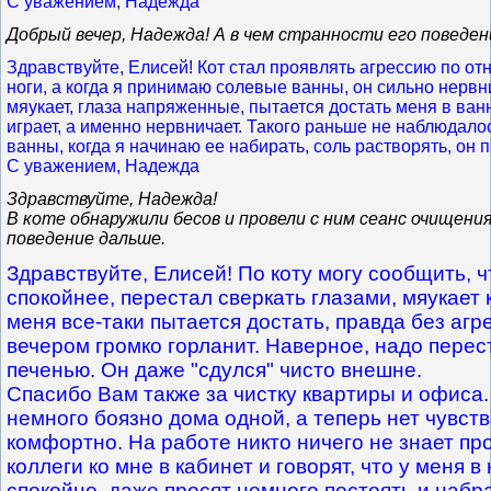
С уважением, Надежда
Добрый вечер, Надежда! А в чем странности его поведен
Здравствуйте, Елисей! Кот стал проявлять агрессию по от
ноги, а когда я принимаю солевые ванны, он сильно нервни
мяукает, глаза напряженные, пытается достать меня в ванн
играет, а именно нервничает. Такого раньше не наблюдало
ванны, когда я начинаю ее набирать, соль растворять, он 
С уважением, Надежда
Здравствуйте, Надежда!
В коте обнаружили бесов и провели с ним сеанс очищени
поведение дальше.
Здравствуйте, Елисей! По коту могу сообщить, ч
спокойнее, перестал сверкать глазами, мяукает к
меня все-таки пытается достать, правда без агр
вечером громко горланит. Наверное, надо перес
печенью. Он даже "сдулся" чисто внешне.
Спасибо Вам также за чистку квартиры и офиса
немного боязно дома одной, а теперь нет чувств
комфортно. На работе никто ничего не знает про
коллеги ко мне в кабинет и говорят, что у меня в
спокойно, даже просят немного постоять и набра