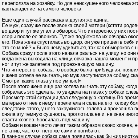
переползла на хозяйку. Но для неискушенного человека э
как нападение на самого человека.
Еще один случай рассказала другая женщина.
Ее муж, сразу же после звонка своей матери (кстати родо
во двор и тут же упал в обморок. Что интересно, у них по
ссоры после ее звонков. Тут же подбежала их овчарка окол
его. Пока жена спустилась во двор, он уже пришел в себя 
это со мной?!» Было чему удивиться, так как обмороков с 
Собака сразу после этого начала рваться на улицу, но они
когда жена выходила на улицу, овчарка нашла момент и п
ног и тут же залетела под проезжающую машину.
Что интересно, собака то вообще была приблудная, появил
и жена хотела ее выгнать, но муж заступился за собаку, ск
Смотри, какие глаза у нее умные!»
После этого жена еще раз хотела выгнать эту собаку, когда
собралась это сделать, то увидела на глазах у собаки слез
Просмотр этой ситуации дал следующую картину. Во врем
матерью от нее к нему перелетела и села на его голову б
следствии этого, у него закружилась голова и произошла 
сняла эту темную сущность, проглотила ее и, не зная иного
спасти хозяев, бросилась под машину.
Собаки и кошки часто лечат таким образом своих хозяев, н
негатив, часто от него же сами и погибают.
В данном случае собака сама появилась как бы «из ниоткуд