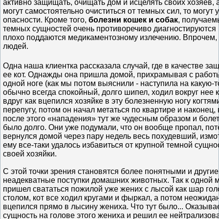
активно защищать, очищать дом и исцелять своих хозяев, а
могут самостоятельно очиститься от темных сил, то могут 
опасности. Кроме того,
болезни кошек и собак
, получаем
темных сущностей очень противоречиво диагностируются
плохо поддаются медикаментозному излечению. Впрочем, вс
людей.
Одна наша клиентка рассказала случай, где в качестве за
ее кот. Однажды она пришла домой, прихрамывая с работ
одной ноге (как мы потом выяснили - наступила на какую-то
обычно всегда спокойный, долго шипел, ходил вокруг нее к
вдруг как вцепился хозяйке в эту болезненную ногу когтями
перепугу, потом он начал метаться по квартире и наконец,
после этого «нападения» тут же чудесным образом и болет
было долго. Они уже подумали, что он вообще пропал, поте
вернулся домой через пару недель весь похудевший, измо
ему все-таки удалось избавиться от крупной темной сущнос
своей хозяйки.
С этой точки зрения становятся более понятными и други
неадекватные поступки домашних животных. Так к одной
пришел свататься пожилой уже жених с лысой как шар гол
столом, кот все ходил кругами и фыркал, а потом неожида
вцепился прямо в лысину жениха. Что тут было... Оказыва
сущность на голове этого жениха и решил ее нейтрализоват