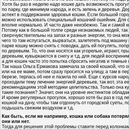
Хотя бы раз в неделю надо кошке дать возможность прогул
по парку, где минимум народа, и есть зелень и деревья. Д
аспект в поддержании здоровья кошки. Если большой город
можно использовать специальный кошачий ошейник. Для с
вполне нормально. И часто даже неизбежно. Так и самой к
Потому как в большой толпе среди незнакомых людей, так
сверхчувствительны на запах и разные энергии, то она мож
чего то там испугаться, вырваться, залетететь под машину и
парке кошку можно снять с поводка, дать ей погулять, поп
по деревьям. То, что они носятся как угорелые, играют, пр
деревьям, кувыркаются в снегу и т.д. для людей восприним
а для кошек часто это попытка сбросить негатив и темные 
Так наша Ольга Ермакова замечала за своей кошкой, что он
или на ее маме, потом сразу просится на улицу, а там в п
березе, терлась об нее и лазила по ней. Еще с курсов на
проходили тему лечение энергией деревьев, так вот, эта е
рекомендациям этой методики целительства. Только она ку
такие познания? Значит, они на уровне инстинктов облада
И кроме регулярных прогулок, хорошо хотя бы раз в год л
кошкой на дачу, чтобы там отдохнуть от городской суеты, 
подышать свежим воздухом и т.д.
Как быть, если же например, кошка или собака потеря
они или нет.
Тогда для решения этой проблемы ставите перед колонка