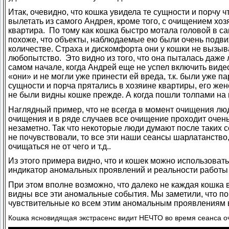
Итак, очевидно, что кошка увидела те сущности и порчу ч
вылетать из самого Андрея, кроме того, с очищением хоз
квартира. По тому как кошка быстро мотала головой в с
похоже, что объекты, наблюдаемые ею были очень подв
количестве. Страха и дискомфорта они у кошки не вызыв
любопытство. Это видно из того, что она пыталась даже 
самом начале, когда Андрей еще не успел включить виде
«они» и не могли уже принести ей вреда, т.к. были уже п
сущности и порча прятались в хозяине квартиры, его жен
не были видны кошке прежде. А когда пошли толпами на в
Наглядный пример, что не всегда в момент очищения л
очищения и в ряде случаев все очищение проходит очень
незаметно. Так что некоторые люди думают после таких с
не почувствовали, то все эти наши сеансы шарлатанство,
очищаться не от чего и т.д..
Из этого примера видно, что и кошек можно использоват
индикатор аномальных проявлений и реальности работы 
При этом вполне возможно, что далеко не каждая кошка в
видны все эти аномальные события. Мы заметили, что п
чувствительные ко всем этим аномальным проявлениям в
Кошка ясновидящая экстрасенс видит НЕЧТО во время сеанса о