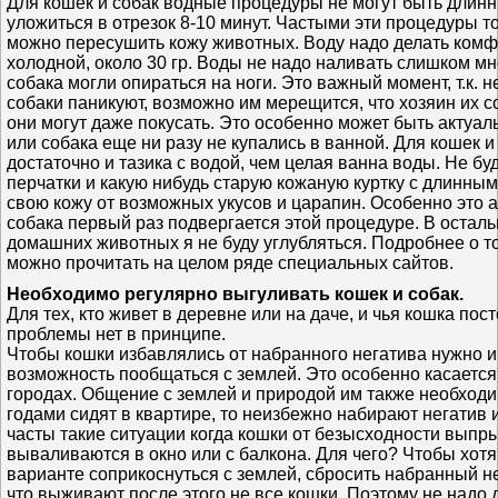
Для кошек и собак водные процедуры не могут быть длинн
уложиться в отрезок 8-10 минут. Частыми эти процедуры т
можно пересушить кожу животных. Воду надо делать комфо
холодной, около 30 гр. Воды не надо наливать слишком мно
собака могли опираться на ноги. Это важный момент, т.к.
собаки паникуют, возможно им мерещится, что хозяин их с
они могут даже покусать. Это особенно может быть актуаль
или собака еще ни разу не купались в ванной. Для кошек 
достаточно и тазика с водой, чем целая ванна воды. Не бу
перчатки и какую нибудь старую кожаную куртку с длинны
свою кожу от возможных укусов и царапин. Особенно это а
собака первый раз подвергается этой процедуре. В остал
домашних животных я не буду углубляться. Подробнее о том
можно прочитать на целом ряде специальных сайтов.
Необходимо регулярно выгуливать кошек и собак.
Для тех, кто живет в деревне или на даче, и чья кошка пос
проблемы нет в принципе.
Чтобы кошки избавлялись от набранного негатива нужно 
возможность пообщаться с землей. Это особенно касаетс
городах. Общение с землей и природой им также необходим
годами сидят в квартире, то неизбежно набирают негатив 
часты такие ситуации когда кошки от безысходности выпр
вываливаются в окно или с балкона. Для чего? Чтобы хотя
варианте соприкоснуться с землей, сбросить набранный н
что выживают после этого не все кошки. Поэтому не надо 