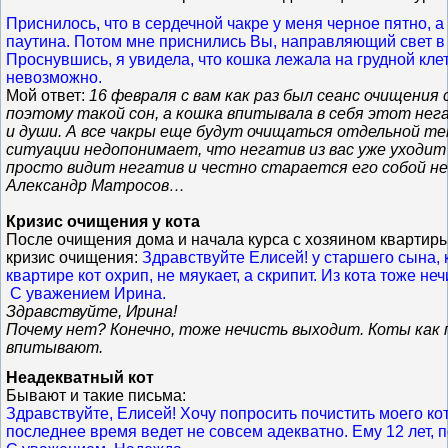
Приснилось, что в сердечной чакре у меня черное пятно, 
паутина. Потом мне приснились Вы, направляющий свет в 
Проснувшись, я увидела, что кошка лежала на грудной кле
невозможно.
Мой ответ:
16 февраля с вам как раз был сеанс очищения 
поэтому такой сон, а кошка впитывала в себя этот не
и души. А все чакры еще будут очищаться отдельной те
ситуации недопонимает, что негатив из вас уже уходит
просто видит негатив и честно старается его собой н
Александр Матросов…
Кризис очищения у кота
После очищения дома и начала курса с хозяином квартиры
кризис очищения:
Здравствуйте Елисей! у старшего сына, 
квартире кот охрип, не мяукает, а скрипит. Из кота тоже не
С уважением Ирина.
Здравствуйте, Ирина!
Почему нет? Конечно, тоже нечисть выходит. Коты как 
впитывают.
Неадекватный кот
Бывают и такие письма:
Здравствуйте, Елисей! Хочу попросить почистить моего кота
последнее время ведет не совсем адекватно. Ему 12 лет,