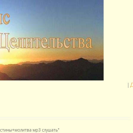
Диаг
|
Истины+молитва мр3 слушать"