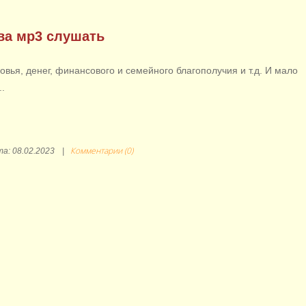
а мр3 слушать
вья, денег, финансового и семейного благополучия и т.д. И мало
..
Комментарии (0)
та:
08.02.2023
|