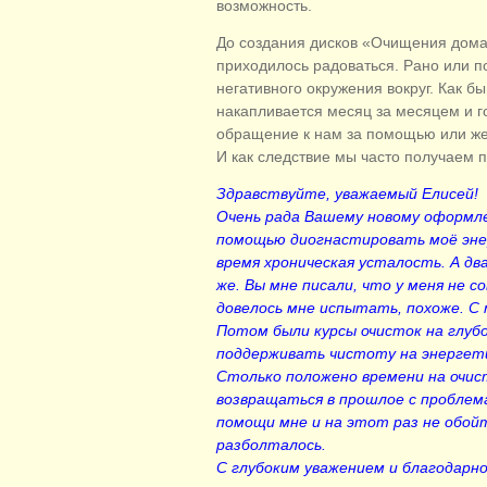
возможность.
До создания дисков «Очищения дома»
приходилось радоваться. Рано или п
негативного окружения вокруг. Как бы
накапливается месяц за месяцем и г
обращение к нам за помощью или же 
И как следствие мы часто получаем п
Здравствуйте, уважаемый Елисей!
Очень рада Вашему новому оформле
помощью диогнастировать моё эне
время хроническая усталость. А дв
же. Вы мне писали, что у меня не с
довелось мне испытать, похоже. С 
Потом были курсы очисток на глубо
поддерживать чистоту на энергети
Столько положено времени на очист
возвращаться в прошлое с проблем
помощи мне и на этот раз не обойт
разболталось.
С глубоким уважением и благодарн