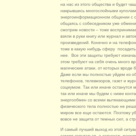
на нас из этого общества и будет ча
накрывшись многослойными куполам
энергоинформационном общении с о
общаясь с собеседником уже обмени
смотрим новости – тоже воспринимае
взяли в руки книгу или журнал и авт
произведений. Конечно и на телефон
тоже в какую нибудь сферу посадить 
нее. Все эти защиты требуют изнача
этом требуют на себя очень много вр
магические атаки, от которых вроде 
Даже если мы полностью уйдем из об
телефонов, телевизоров, газет и журн
социумом. Так или иначе останутся 
так или иначе мы будем с ними конта
энергообмен со всеми вытекающими...
физического тела полностью не решае
миром все еще остаются. Поэтому уб
вовсе не защита от темных сил, а ст
И самый лучший выход из этой ситуа
самим запутаться, а запускать макс