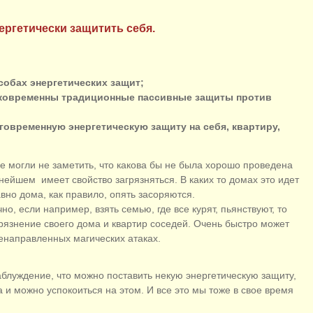
ергетически защитить себя.
собах энергетических защит;
атковременны традиционные пассивные защиты против
говременную энергетическую защиту на себя, квартиру,
е могли не заметить, что какова бы не была хорошо проведена
ьнейшем имеет свойство загрязняться. В каких то домах это идет
авно дома, как правило, опять засоряются.
но, если например, взять семью, где все курят, пьянствуют, то
рязнение своего дома и квартир соседей. Очень быстро может
ленаправленных магических атаках.
блуждение, что можно поставить некую энергетическую защиту,
 и можно успокоиться на этом. И все это мы тоже в свое время