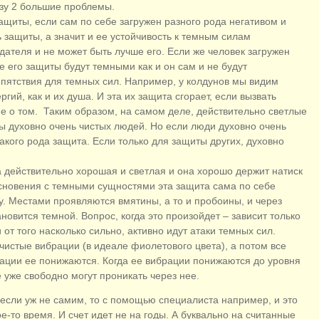
азу 2 большие проблемы.
защиты, если сам по себе загружен разного рода негативом и
защиты, а значит и ее устойчивость к темным силам
дателя и не может быть лучше его. Если же человек загружен
 его защиты будут темными как и он сам и не будут
епятствия для темных сил. Например, у колдунов мы видим
гий, как и их душа. И эта их защита сгорает, если вызвать
не о том. Таким образом, на самом деле, действительно светлые
цы духовно очень чистых людей. Но если люди духовно очень
такого рода защита. Если только для защиты других, духовно
а действительно хорошая и светлая и она хорошо держит натиск
основения с темными сущностями эта защита сама по себе
лу. Местами проявляются вмятины, а то и пробоины, и через
новится темной. Вопрос, когда это произойдет – зависит только
от того насколько сильно, активно идут атаки темных сил.
чистые вибрации (в идеале фиолетового цвета), а потом все
рации ее понижаются. Когда ее вибрации понижаются до уровня
 уже свободно могут проникать через нее.
 если уж не самим, то с помощью специалиста например, и это
е-то время. И счет идет не на годы. А буквально на считанные