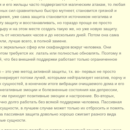
м и его жильцы часто подвергаются магическим атакам, то любая
ных сил сравнительно быстро мутнеет, становится грязной и
ремя, уже сама защита становится источником негатива и
ту защиту и восстанавливать, но гораздо проще ее просто
дыру и на этом месте создать такую же, но уже новую защиту.
ь от нескольких часов и до нескольких дней. Потом она сама
ли, лучше всего, в полной замене.
х зеркальных сфер или скафандров вокруг человека. Они
отом требуется их латать или полностью обновлять. Поэтому я
й, что без внешней поддержки работает только ограниченное
 это уже метод активной защиты, т.к. во- первых не просто
генерирует потоки лучей, которыми нейтрализует негатив, порчу и
 сущностей, в конечном итоге вибрации очищаемого дома и его
 негативные эмоции и болезненные состояния как депрессии,
ену им приходят позитивные эмоции и настроение. Во-вторых,
но долго работать без всякой поддержки человека. Пассивная
сущности, в лучшем случае может только их отбросить и помять.
ша пассивная защита довольно хорошо сжигает разного вида
мные сущности.