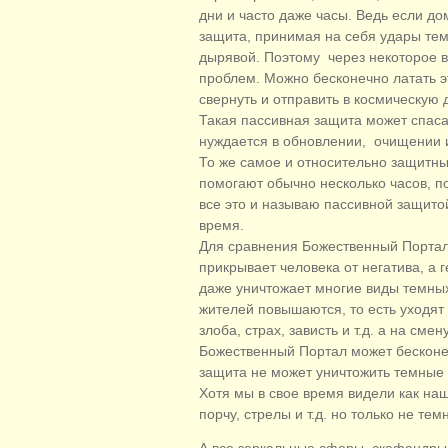
дни и часто даже часы. Ведь если до
защита, принимая на себя удары тем
дырявой. Поэтому через некоторое в
проблем. Можно бесконечно латать э
свернуть и отправить в космическую 
Такая пассивная защита может спасат
нуждается в обновлении, очищении и
То же самое и относительно защитны
помогают обычно несколько часов, п
все это и называю пассивной защито
время.
Для сравнения Божественный Портал –
прикрывает человека от негатива, а 
даже уничтожает многие виды темных
жителей повышаются, то есть уходят
злоба, страх, зависть и т.д. а на см
Божественный Портал может бесконеч
защита не может уничтожить темные 
Хотя мы в свое время видели как на
порчу, стрелы и т.д. но только не те