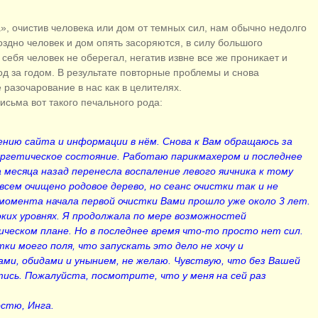
, очистив человека или дом от темных сил, нам обычно недолго
оздно человек и дом опять засоряются, в силу большого
 себя человек не оберегал, негатив извне все же проникает и
од за годом. В результате повторные проблемы и снова
разочарование в нас как в целителях.
исьма вот такого печального рода:
нию сайта и информации в нём. Снова к Вам обращаюсь за
ргетическое состояние. Работаю парикмахером и последнее
а месяца назад перенесла воспаление левого яичника к тому
овсем очищено родовое дерево, но сеанс очистки так и не
момента начала первой очистки Вами прошло уже около 3 лет.
ких уровнях. Я продолжала по мере возможностей
ческом плане. Но в последнее время что-то просто нет сил.
ки моего поля, что запускать это дело не хочу и
ами, обидами и унынием, не желаю. Чувствую, что без Вашей
ись. Пожалуйста, посмотрите, что у меня на сей раз
остю, Инга.