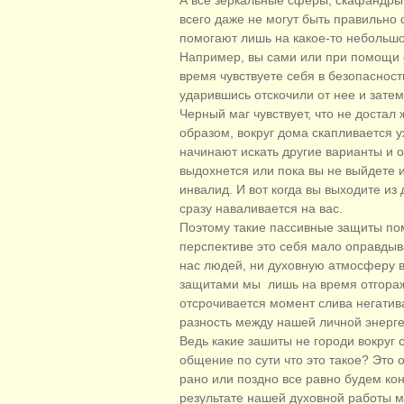
А все зеркальные сферы, скафандры
всего даже не могут быть правильно
помогают лишь на какое-то небольш
Например, вы сами или при помощи с
время чувствуете себя в безопасност
ударившись отскочили от нее и затем
Черный маг чувствует, что не доста
образом, вокруг дома скапливается у
начинают искать другие варианты и 
выдохнется или пока вы не выйдете и
инвалид. И вот когда вы выходите из
сразу наваливается на вас.
Поэтому такие пассивные защиты по
перспективе это себя мало оправдыв
нас людей, ни духовную атмосферу в
защитами мы лишь на время отгоражи
отсрочивается момент слива негатив
разность между нашей личной энерге
Ведь какие зашиты не городи вокруг
общение по сути что это такое? Это 
рано или поздно все равно будем ко
результате нашей духовной работы 