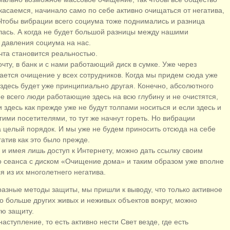
икасаемся, начинало само по себе активно очищаться от негатива,
. Чтобы вибрации всего социума тоже поднимались и разница
сь. А когда не будет большой разницы между нашими
и давления социума на нас.
та становится реальностью.
чту, в банк и с нами работающий диск в сумке. Уже через
нается очищение у всех сотрудников. Когда мы придем сюда уже
 здесь будет уже принципиально другая. Конечно, абсолютного
е всего люди работающие здесь на всю глубину и не очистятся,
здесь как прежде уже не будут толпами носиться и если здесь и
ими посетителями, то тут же начнут гореть. Но вибрации
 целый порядок. И мы уже не будем приносить отсюда на себе
атив как это было прежде.
 и имея лишь доступ к Интернету, можно дать ссылку своим
о сеанса с диском «Очищение дома» и таким образом уже вполне
 из их многолетнего негатива.
разные методы защиты, мы пришли к выводу, что только активное
о больше других живых и неживых объектов вокруг, можно
ую защиту.
аступление, то есть активно нести Свет везде, где есть