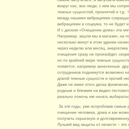
вокруг нас, все люди, с кем мы сопр
темных сущностей, проклятий и т.д.
между нашими вибрациями сокращала
вибрациями и социума, то не будет 
И с диском «Очищение дома» эта меч
Например, зашли мы в магазин, на по
несколько минут в этом здании начи
через неделю или месяц, энергетика
очищения сразу не произойдет, скоре
но по крайней мере темные сущности 
появятся, например занесенные друг
сотрудников поднимутся возможно на
домой темные сущности и прочий нег
Даже не имея этого диска физически,
родным и близким на видео-тестовог
реально помочь им начать выбираться
За эти годы, уже испробовав самые 
очищение человека, дома и как можн
получить серьезную и долговременн
Лучший вид защиты от нечисти – это н