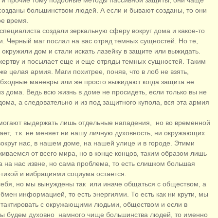
 и прочие тому подобные методы пассивной защиты, они чаще
 созданы большинством людей. А если и бывают созданы, то они
ое время.
пециалиста создали зеркальную сферу вокруг дома и какое-то
и. Черный маг послал на вас отряд темных сущностей. Но те,
 окружили дом и стали искать лазейку в защите или выжидать.
л жертву и посылает еще и еще отряды темных сущностей. Таким
же целая армия. Маги похитрее, поняв, что в лоб не взять,
обходные маневры или же просто выжидают когда защита не
з дома. Ведь всю жизнь в доме не просидеть, если только вы не
 дома, а следовательно и из под защитного купола, вся эта армия
могают выдержать лишь отдельные нападения, но во временной
ает, т.к. не меняет ни нашу личную духовность, ни окружающих
округ нас, в нашем доме, на нашей улице и в городе. Этими
ваемся от всего мира, но в конце концов, таким образом лишь
а на нас извне, но сама проблема, то есть слишком большая
тикой и вибрациями социума остается.
 себя, но мы вынуждены так или иначе общаться с обществом, а
обмен информацией, то есть энергиями. То есть как ни крути, мы
нтактировать с окружающими людьми, обществом и если в
мы будем духовно намного чище большинства людей, то именно