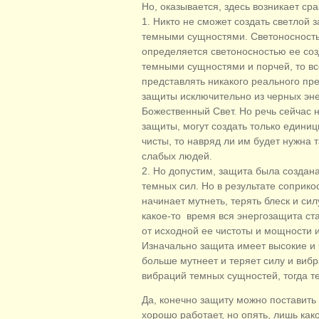
Но, оказывается, здесь возникает ср
1. Никто не сможет создать светлой 
темными сущностями. Светоносность 
определяется светоносностью ее соз
темными сущностями и порчей, то все
представлять никакого реального пр
защиты исключительно из черных энер
Божественный Свет. Но речь сейчас 
защиты, могут создать только едини
чисты, то навряд ли им будет нужна 
слабых людей.
2. Но допустим, защита была создан
темных сил. Но в результате соприк
начинает мутнеть, терять блеск и си
какое-то время вся энергозащита ста
от исходной ее чистоты и мощности и 
Изначально защита имеет высокие и 
больше мутнеет и теряет силу и виб
вибраций темных сущностей, тогда те
Да, конечно защиту можно поставить
хорошо работает, но опять, лишь како