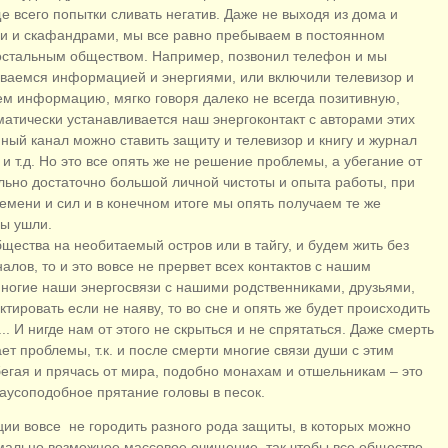
ще всего попытки сливать негатив. Даже не выходя из дома и
и и скафандрами, мы все равно пребываем в постоянном
стальным обществом. Например, позвонил телефон и мы
ваемся информацией и энергиями, или включили телевизор и
м информацию, мягко говоря далеко не всегда позитивную,
оматически устанавливается наш энергоконтакт с авторами этих
ный канал можно ставить защиту и телевизор и книгу и журнал
и т.д. Но это все опять же не решение проблемы, а убегание от
льно достаточно большой личной чистоты и опыта работы, при
емени и сил и в конечном итоге мы опять получаем те же
бы ушли.
щества на необитаемый остров или в тайгу, и будем жить без
алов, то и это вовсе не прервет всех контактов с нашим
многие наши энергосвязи с нашими родственниками, друзьями,
ктировать если не наяву, то во сне и опять же будет происходить
 И нигде нам от этого не скрыться и не спрятаться. Даже смерть
т проблемы, т.к. и после смерти многие связи души с этим
егая и прячась от мира, подобно монахам и отшельникам – это
раусоподобное прятание головы в песок.
ции вовсе не городить разного рода защиты, в которых можно
имально возможное массовое очищение, так чтобы все общество