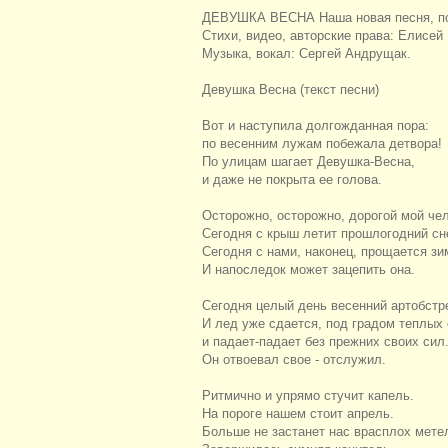
ДЕВУШКА ВЕСНА Наша новая песня, пози
Стихи, видео, авторские права: Елисей
Музыка, вокал: Сергей Андрущак.
Девушка Весна (текст песни)
Вот и наступила долгожданная пора:
по весенним лужам побежала детвора!
По улицам шагает Девушка-Весна,
и даже не покрыта ее голова.
Осторожно, осторожно, дорогой мой чел
Сегодня с крыш летит прошлогодний сне
Сегодня с нами, наконец, прощается зи
И напоследок может зацепить она.
Сегодня целый день весенний артобстр
И лед уже сдается, под градом теплых 
и падает-падает без прежних своих сил
Он отвоевал свое - отслужил.
Ритмично и упрямо стучит капель.
На пороге нашем стоит апрель.
Больше не застанет нас врасплох мете