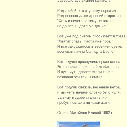
Завершилась зимняя канитель.
Рад любой, кто эту зиму пережил.
Рад весною даже древний старожил:
"Хоть и ничего за зиму не нажил,
но до весны дотянул-дожил."
Вот уже под снегом просыпается трава:
"Хватит спать! Расти уже пора!"
И все закружилось в весенней суете,
воспевая гимны Солнцу и Весне.
Вот в душе проснулись яркие слова.
Это означает - сильней любить пора!
И чуть-чуть добрее стали ты и я,
познавая эти тайны бытия...
Вот подули свежие, весенние ветра,
и мы жить начали словно бы с нуля.
За зиму мудрее стали ты и я,
пробуя нектар и яд чаши жития.
Стихи: Михайлов Елисей 1992 г.