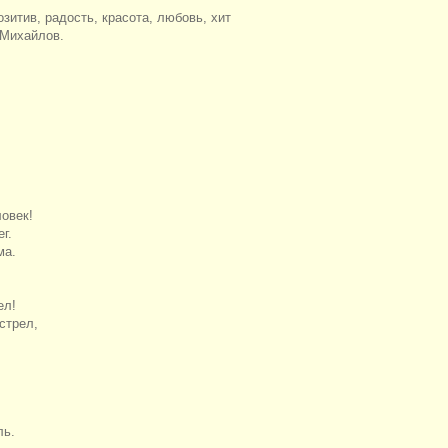
тив, радость, красота, любовь, хит
 Михайлов.
овек!
г.
ма.
ел!
стрел,
.
ль.